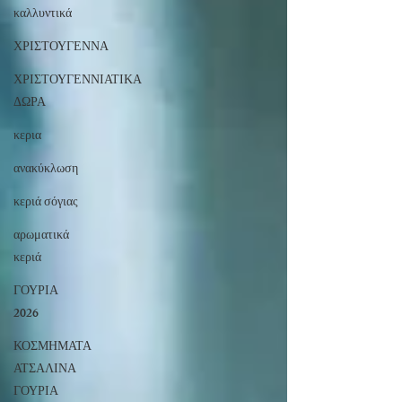
καλλυντικά
ΧΡΙΣΤΟΥΓΕΝΝΑ
ΧΡΙΣΤΟΥΓΕΝΝΙΑΤΙΚΑ
ΔΩΡΑ
κερια
ανακύκλωση
κεριά σόγιας
αρωματικά
κεριά
ΓΟΥΡΙΑ
2026
ΚΟΣΜΗΜΑΤΑ
ΑΤΣΑΛΙΝΑ
ΓΟΥΡΙΑ