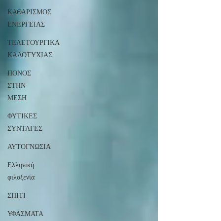
ΚΑΘΑΡΙΣΜΟΣ
ΕΝΕΡΓΕΙΑΣ
ΤΕΛΕΤΟΥΡΓΙΚΑ
ΚΑΛΟΤΥΧΙΑΣ
ΠΟΝΟΣ
ΣΤΗΝ
ΜΕΣΗ
ΦΥΤΙΚΕΣ
ΣΥΝΤΑΓΕΣ
ΑΥΤΟΓΝΩΣΙΑ
Ελληνική
φιλοξενία
ΣΠΙΤΙ
ΥΦΑΣΜΑΤΑ