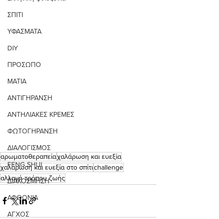
ΣΠΙΤΙ
ΥΦΑΣΜΑΤΑ
DIY
ΠΡΟΣΩΠΟ
ΜΑΤΙΑ
ΑΝΤΙΓΗΡΑΝΣΗ
ΑΝΤΗΛΙΑΚΕΣ ΚΡΕΜΕΣ
ΦΩΤΟΓΗΡΑΝΣΗ
ΔΙΑΛΟΓΙΣΜΟΣ
αρωματοθεραπεία
χαλάρωση και ευεξία
FENG SHUI
χαλάρωση και ευεξία στο σπίτι
challenge
αλλαγή τρόπου ζωής
ΔΙΑΚΟΣΜΗΣΗ
ΑΦΘΟΝΙΑ
ΑΓΧΟΣ