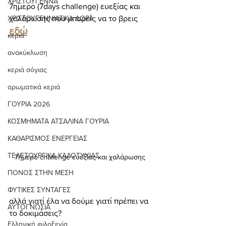
ΧΡΙΣΤΟΥΓΕΝΝΑ
7ημερο (7days challenge) ευεξίας και 
ΧΡΙΣΤΟΥΓΕΝΝΙΑΤΙΚΑ ΔΩΡΑ
χαλάρωσης που μπορείς να το βρεις 
εδώ
κερια
ανακύκλωση
κεριά σόγιας
αρωματικά κεριά
ΓΟΥΡΙΑ 2026
ΚΟΣΜΗΜΑΤΑ ΑΤΣΑΛΙΝΑ ΓΟΥΡΙΑ
ΚΑΘΑΡΙΣΜΟΣ ΕΝΕΡΓΕΙΑΣ
ΤΕΛΕΤΟΥΡΓΙΚΑ ΚΑΛΟΤΥΧΙΑΣ
7ήμερο challenge ευεξίας και χαλάρωσης 
ΠΟΝΟΣ ΣΤΗΝ ΜΕΣΗ
ΦΥΤΙΚΕΣ ΣΥΝΤΑΓΕΣ
αλλά γιατί έλα να δούμε γιατί πρέπει να 
ΑΥΤΟΓΝΩΣΙΑ
το δοκιμάσεις?
Ελληνική φιλοξενία