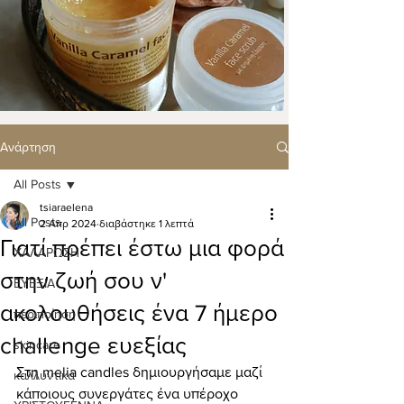
Ανάρτηση
All Posts
tsiaraelena
All Posts
2 Απρ 2024
διαβάστηκε 1 λεπτά
Γιατί πρέπει έστω μια φορά
ΧΑΛΑΡΩΣΗ
στην ζωή σου ν'
ΕΥΕΞΙΑ
ακολουθήσεις ένα 7 ήμερο
περιποίηση
challenge ευεξίας
skincare
Στη melia candles δημιουργήσαμε μαζί 
καλλυντικά
κάποιους συνεργάτες ένα υπέροχο 