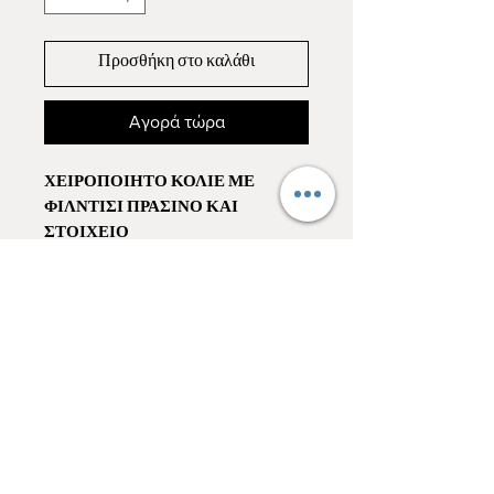
Προσθήκη στο καλάθι
Αγορά τώρα
ΧΕΙΡΟΠΟΙΗΤΟ ΚΟΛΙΕ ΜΕ
ΦΙΛΝΤΙΣΙ ΠΡΑΣΙΝΟ ΚΑΙ
ΣΤΟΙΧΕΙΟ
Χειροποίητο κολιέ στο ύψος του
ντεκολτέ πολύ εντυπωσιακό με πράσινο
φίλντισι και μεγάλο στοιχείο με λευκό
φίλντισι επιχρυσωμένο περιμετρικά.
Δεμένα με κρυστάλλινες χάντρες
ενδιάμεσα.
*μοναδικό κομμάτι
MELIA CANDLES / homespa
T:
+30 6944398479