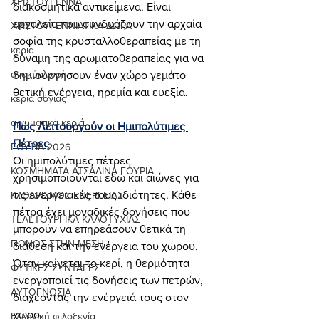
ΧΡΙΣΤΟΥΓΕΝΝΑ
διακοσμητικά αντικείμενα. Είναι 
εργαλεία που συνδυάζουν την αρχαία 
ΧΡΙΣΤΟΥΓΕΝΝΙΑΤΙΚΑ ΔΩΡΑ
σοφία της κρυσταλλοθεραπείας με τη 
κερια
δύναμη της αρωματοθεραπείας για να 
ανακύκλωση
δημιουργήσουν έναν χώρο γεμάτο 
θετική ενέργεια, ηρεμία και ευεξία.
κεριά σόγιας
αρωματικά κεριά
Πώς Λειτουργούν οι Ημιπολύτιμες 
Πέτρες
ΓΟΥΡΙΑ 2026
Οι ημιπολύτιμες πέτρες 
ΚΟΣΜΗΜΑΤΑ ΑΤΣΑΛΙΝΑ ΓΟΥΡΙΑ
χρησιμοποιούνται εδώ και αιώνες για 
τις ενεργειακές τους ιδιότητες. Κάθε 
ΚΑΘΑΡΙΣΜΟΣ ΕΝΕΡΓΕΙΑΣ
πέτρα έχει μοναδικές δονήσεις που 
ΤΕΛΕΤΟΥΡΓΙΚΑ ΚΑΛΟΤΥΧΙΑΣ
μπορούν να επηρεάσουν θετικά τη 
ΠΟΝΟΣ ΣΤΗΝ ΜΕΣΗ
διάθεση και την ενέργεια του χώρου. 
Όταν καίγεται το κερί, η θερμότητα 
ΦΥΤΙΚΕΣ ΣΥΝΤΑΓΕΣ
ενεργοποιεί τις δονήσεις των πετρών, 
ΑΥΤΟΓΝΩΣΙΑ
διαχέοντας την ενέργειά τους στον 
χώρο.
Ελληνική φιλοξενία