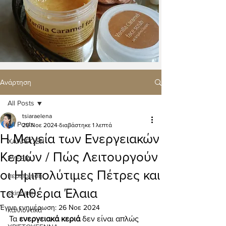
Ανάρτηση
All Posts
tsiaraelena
All Posts
20 Νοε 2024
διαβάστηκε 1 λεπτά
Η Μαγεία των Ενεργειακών
ΧΑΛΑΡΩΣΗ
Κεριών / Πώς Λειτουργούν
ΕΥΕΞΙΑ
οι Ημιπολύτιμες Πέτρες και
περιποίηση
τα Αιθέρια Έλαια
skincare
Έγινε ενημέρωση:
26 Νοε 2024
καλλυντικά
Τα 
ενεργειακά κεριά
 δεν είναι απλώς 