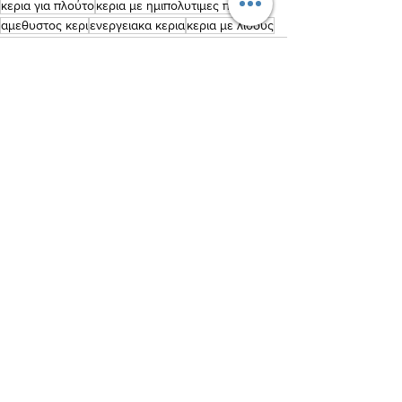
κερια για πλούτο
κερια με ημιπολυτιμες πετρες
αμεθυστος κερι
ενεργειακα κερια
κερια με λιθους
Εμφάνιση όλων
Πρόσφατες αναρτήσεις