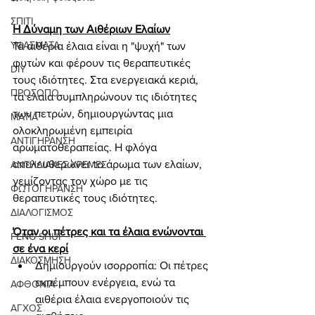
ΣΠΙΤΙ
Η Δύναμη των Αιθέριων Ελαίων
ΥΦΑΣΜΑΤΑ
Τα αιθέρια έλαια είναι η "ψυχή" των 
φυτών και φέρουν τις θεραπευτικές 
DIY
τους ιδιότητες. Στα ενεργειακά κεριά, 
ΠΡΟΣΩΠΟ
τα έλαια συμπληρώνουν τις ιδιότητες 
των πετρών, δημιουργώντας μια 
ΜΑΤΙΑ
ολοκληρωμένη εμπειρία 
ΑΝΤΙΓΗΡΑΝΣΗ
αρωματοθεραπείας. Η φλόγα 
απελευθερώνει το άρωμα των ελαίων, 
ΑΝΤΗΛΙΑΚΕΣ ΚΡΕΜΕΣ
γεμίζοντας τον χώρο με τις 
ΦΩΤΟΓΗΡΑΝΣΗ
θεραπευτικές τους ιδιότητες.
ΔΙΑΛΟΓΙΣΜΟΣ
Όταν οι πέτρες και τα έλαια ενώνονται 
FENG SHUI
σε ένα κερί
ΔΙΑΚΟΣΜΗΣΗ
Δημιουργούν ισορροπία: Οι πέτρες 
εκπέμπουν ενέργεια, ενώ τα 
ΑΦΘΟΝΙΑ
αιθέρια έλαια ενεργοποιούν τις 
ΑΓΧΟΣ