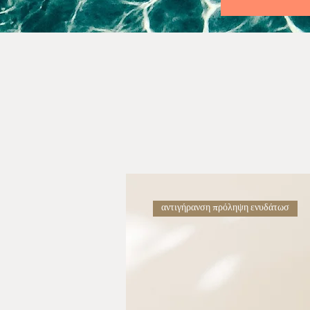
αντιγήρανση πρόληψη ενυδάτωσ