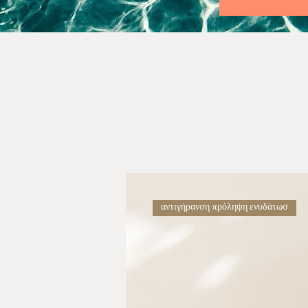
αντιγήρανση πρόληψη ενυδάτωσ