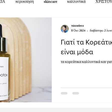
ΞΙΑ
περιποίηση
skincare
καλλυντικά
ΧΡΙΣΤΟ
κερια
ανακύκλωση
κεριά σόγιας
αρωματικά κερι
tsiaraelena
8 Οκτ 2024
διαβάστηκε 2 λεπ
Γιατί τα Κορεάτι
ΡΙΑ
ΚΑΘΑΡΙΣΜΟΣ ΕΝΕΡΓΕΙΑΣ
ΤΕΛΕΤΟΥΡΓΙΚΑ ΚΑ
είναι μόδα
ΙΚΕΣ ΣΥΝΤΑΓΕΣ
ΑΥΤΟΓΝΩΣΙΑ
Ελληνική φιλοξενία
τα κορεάτικα καλλυντικά και για
ΟΣΩΠΟ
ΜΑΤΙΑ
ΑΝΤΙΓΗΡΑΝΣΗ
ΑΝΤΗΛΙΑΚΕΣ 
ΙΣΜΟΣ
FENG SHUI
ΔΙΑΚΟΣΜΗΣΗ